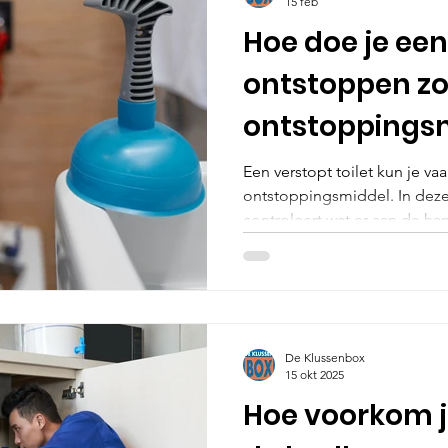
15 feb
Hoe doe je een 
ontstoppen z
ontstoppings
Een verstopt toilet kun je va
ontstoppingsmiddel. In deze 
controleert wat er aan de h
bij lichte verstoppingen en 
hulp in te schakelen. Door ru
voorkom je schade aan leid
in huis.
De Klussenbox
15 okt 2025
Hoe voorkom j