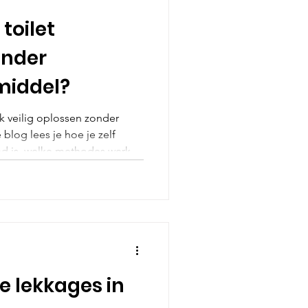
toilet
onder
middel?
ak veilig oplossen zonder
blog lees je hoe je zelf
and is, welke methodes werken
wanneer het verstandig is om
stig en slim te werk te gaan,
ingen en grotere problemen
e lekkages in