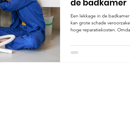
de badkamer
Een lekkage in de badkamer l
kan grote schade veroorzake
hoge reparatiekosten. Omda
maken heeft met veel water
luchtvochtigheid, is het be
te signaleren en te voorkomen. Lees hoe je lekkage
opspoort en voorkomt in dez