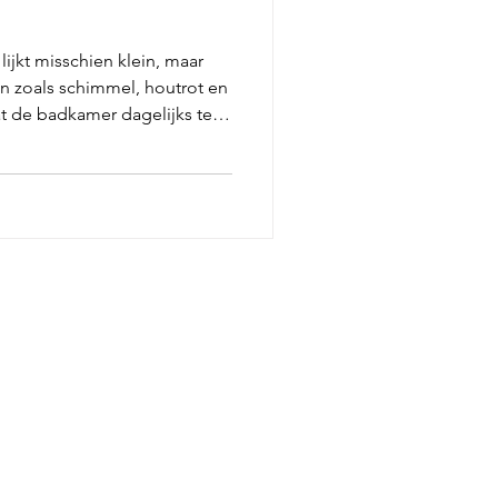
ijkt misschien klein, maar
n zoals schimmel, houtrot en
t de badkamer dagelijks te
 en een hoge
langrijk om problemen vroeg
s snel
e blog...