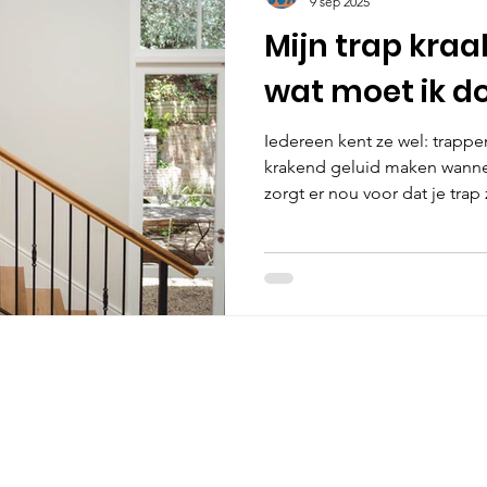
9 sep 2025
Mijn trap kraak
wat moet ik d
Iedereen kent ze wel: trappen
krakend geluid maken wannee
zorgt er nou voor dat je trap
In deze blog lees je de oor
krakende trap, handige tips 
trap weer zo stil wordt als e
herkenningsmomenten wann
inschakelen....