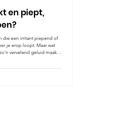
t en piept,
oen?
 die een irritant piepend of
r je erop loopt. Maar wat
 zo’n vervelend geluid maakt?
zaken van een piepende of
om ervoor te zorgen dat jouw
en muis en het
eer je een vakman moet