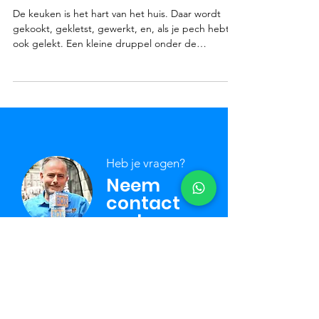
de keuken?
De keuken is het hart van het huis. Daar wordt
gekookt, gekletst, gewerkt, en, als je pech hebt,
ook gelekt. Een kleine druppel onder de
gootsteen lijkt vaak onschuldig, maar voor je het
weet sta je met een opgezwollen keukenkastje of
een doorgezakt plafond bij de buren. Als
loodgieter in Maastricht zien wij bij De Klussenbox
bijna wekelijks de gevolgen van lekkage in de
keuken, en in negen van de tien gevallen had het
voorkomen kunnen worden. In deze blog leggen
Heb je vragen?
we uit wat w
Neem
contact
met ons
op!