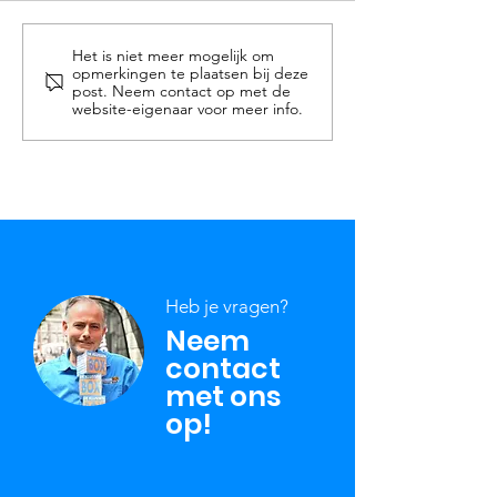
Het is niet meer mogelijk om
Creëer de keuken van
Een nieuwe
opmerkingen te plaatsen bij deze
jouw dromen
badkamer: ee
post. Neem contact op met de
website-eigenaar voor meer info.
verfrissende
verandering 
jouw huis
Heb je vragen?
Neem
contact
met ons
op!