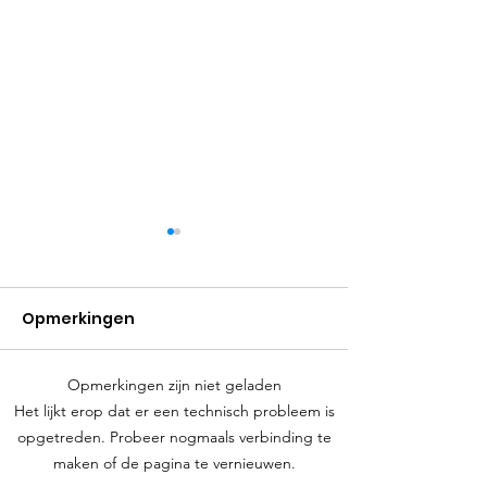
Opmerkingen
Opmerkingen zijn niet geladen
Waarom het inhuren
Waarom een
Het lijkt erop dat er een technisch probleem is
van een loodgieter de
klusbedrijf in
opgetreden. Probeer nogmaals verbinding te
maken of de pagina te vernieuwen.
juiste keuze is