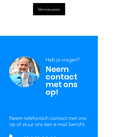
Vernieuwen
Heb je vragen?
Neem
contact
met ons
op!
Neem telefonisch contact met ons
op of stuur ons een e-mail bericht.