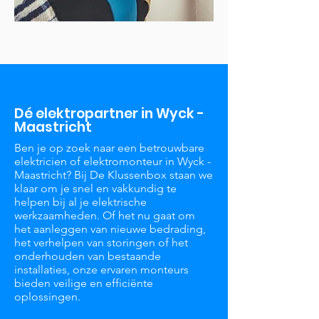
Dé elektropartner in Wyck -
Maastricht
Ben je op zoek naar een betrouwbare
elektricien of elektromonteur in Wyck -
Maastricht? Bij De Klussenbox staan we
klaar om je snel en vakkundig te
helpen bij al je elektrische
werkzaamheden. Of het nu gaat om
het aanleggen van nieuwe bedrading,
het verhelpen van storingen of het
onderhouden van bestaande
installaties, onze ervaren monteurs
bieden veilige en efficiënte
oplossingen.