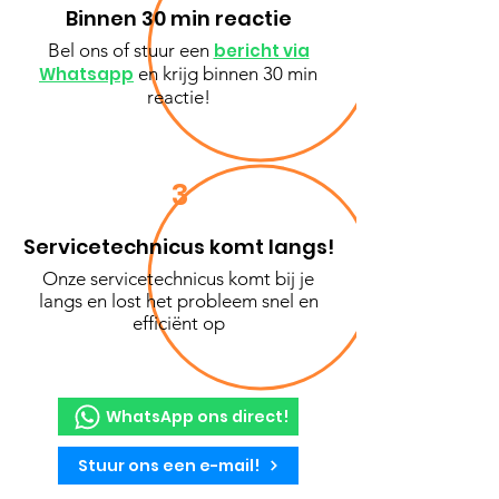
Binnen 30 min reactie
Bel ons of stuur een
bericht via
Whatsapp
en krijg binnen 30 min
reactie!
3
Servicetechnicus komt langs!
Onze servicetechnicus komt bij je
langs en lost het probleem snel en
efficiënt op
WhatsApp ons direct!
Stuur ons een e-mail!