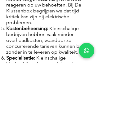
reageren op uw behoeften. Bij De
Klussenbox begrijpen we dat tijd
kritiek kan zijn bij elektrische
problemen.
Kostenbeheersing:
Kleinschalige
bedrijven hebben vaak minder
overheadkosten, waardoor ze
concurrerende tarieven kunnen bieden
zonder in te leveren op kwaliteit.
Specialisatie:
Kleinschalige
klusbedrijven kunnen zich vaak
specialiseren in bepaalde soorten
elektrisch werk, waardoor ze uitblinken
in specifieke expertisegebieden.
Wij combineren de voordelen van een
kleinschalig klusbedrijf met de
professionaliteit die u van een
elektriciteitsbedrijf verwacht. Ons
toegewijde team van elektriciens staat
klaar om met precisie, zorgvuldigheid
en persoonlijke aandacht aan uw
elektrische behoeften te voldoen.