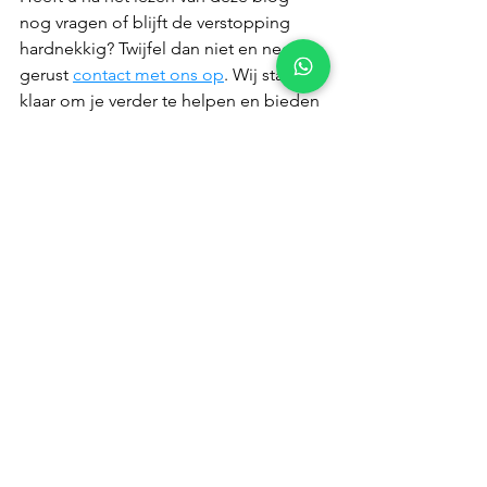
nog vragen of blijft de verstopping 
hardnekkig? Twijfel dan niet en neem 
gerust 
contact met ons op
. Wij staan 
klaar om je verder te helpen en bieden 
advies of zelfs professionele hulp aan 
om je probleem snel op te lossen. 
Aarzel niet, we helpen je graag verder!
Alles weergeven
Recente blogposts