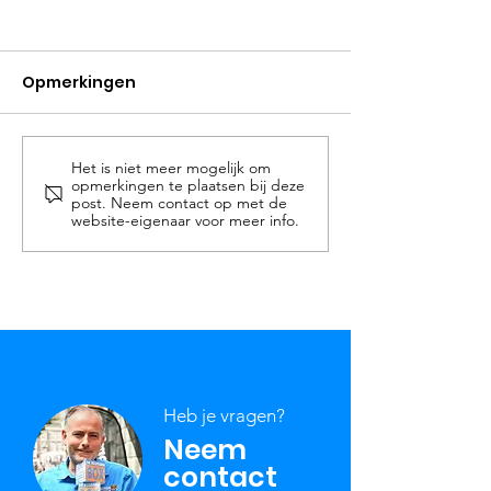
Opmerkingen
Het is niet meer mogelijk om
Waarom een
Waarom het i
opmerkingen te plaatsen bij deze
klusbedrijf inhuren?
van een elektr
post. Neem contact op met de
website-eigenaar voor meer info.
juiste keuze is
Heb je vragen?
Neem
contact