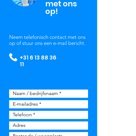
met ons
op!
Neem telefonisch contact met ons
op of stuur ons een e-mail bericht.
+31 6 13 88 36
11