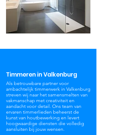
Timmeren in Valkenburg
Als betrouwbare partner voor
ambachtelijk timmerwerk in Valkenburg
streven wij naar het samensmelten van
vakmanschap met creativiteit en
aandacht voor detail. Ons team van
ervaren timmerlieden beheerst de
kunst van houtbewerking en levert
hoogwaardige diensten die volledig
aansluiten bij jouw wensen.