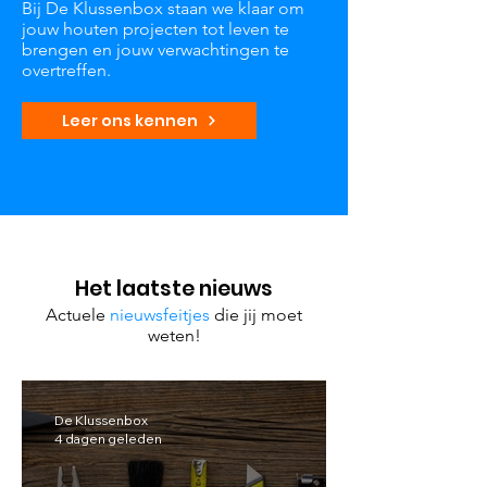
Bij De Klussenbox staan we klaar om
jouw houten projecten tot leven te
brengen en jouw verwachtingen te
overtreffen.
Leer ons kennen
Het laatste nieuws
Actuele
nieuwsfeitjes
die jij moet
weten!
De Klussenbox
4 dagen geleden