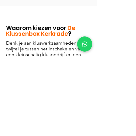
Waarom kiezen voor
De
Klussenbox Kerkrade
?
Denk je aan kluswerkzaamheden en
twijfel je tussen het inschakelen van
een kleinschalig klusbedrijf en een
groot klusbedrijf? Bij De Klussenbox
begrijpen we de voordelen van het
kiezen voor kleinschalige expertise,
vooral in de regio Kerkrade. Enkele
voordelen:
Persoonlijke aandacht:
Kleinschalige
klusbedrijven kunnen vaak meer
persoonlijke aandacht bieden. Bij De
Klussenbox kennen we onze klanten
persoonlijk en begrijpen we de unieke
behoeften van elk project.
Flexibiliteit:
Kleinschalige bedrijven
zijn vaak flexibeler in hun planning en